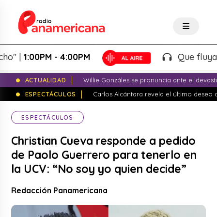
|
1:00PM - 4:00PM
Que fluya la tar
ACTUALIDAD
Willie Gonzáles se pronuncia ante el devas
ESPECTÁCULOS
Carlos Alcántara revela el último dese
ESPECTÁCULOS
Christian Cueva responde a pedido
de Paolo Guerrero para tenerlo en
la UCV: “No soy yo quien decide”
Redacción Panamericana