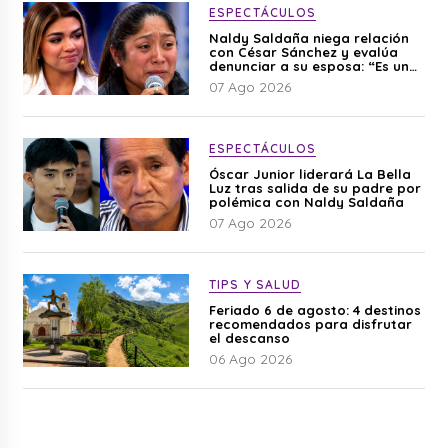
ESPECTÁCULOS
Naldy Saldaña niega relación
con César Sánchez y evalúa
denunciar a su esposa: “Es una
difamación”
07 Ago 2026
ESPECTÁCULOS
Óscar Junior liderará La Bella
Luz tras salida de su padre por
polémica con Naldy Saldaña
07 Ago 2026
TIPS Y SALUD
Feriado 6 de agosto: 4 destinos
recomendados para disfrutar
el descanso
06 Ago 2026