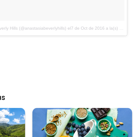
erly Hills (@anastasiabeverlyhills)
el7 de Oct de 2016 a la(s) 4:22 PDT
as