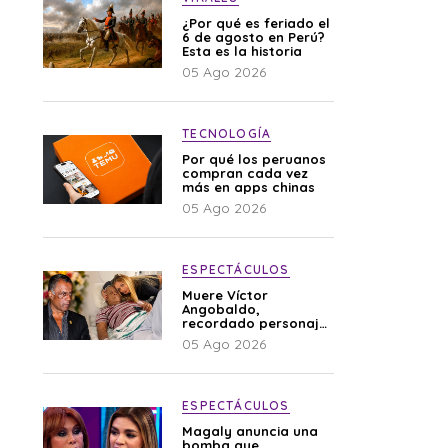
¿Por qué es feriado el
6 de agosto en Perú?
Esta es la historia
05 Ago 2026
TECNOLOGÍA
Por qué los peruanos
compran cada vez
más en apps chinas
05 Ago 2026
ESPECTÁCULOS
Muere Víctor
Angobaldo,
recordado personaje
de la farándula y
05 Ago 2026
expareja de Shirley
Cherres
ESPECTÁCULOS
Magaly anuncia una
bomba que