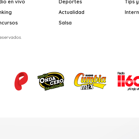
io en vivo
Deportes
Tips 
nking
Actualidad
Inter
ncursos
Salsa
Reservados.