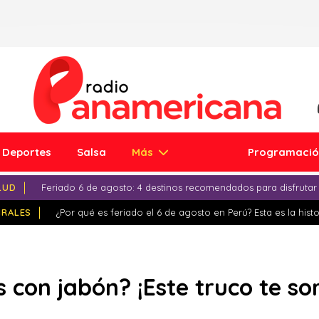
Deportes
Salsa
Más
Programaci
LUD
Feriado 6 de agosto: 4 destinos recomendados para disfrutar
IRALES
¿Por qué es feriado el 6 de agosto en Perú? Esta es la histo
s con jabón? ¡Este truco te s