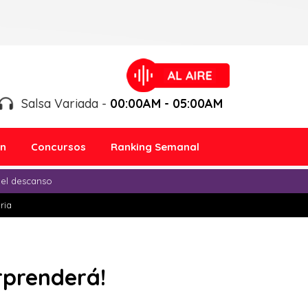
Salsa Variada -
00:00AM - 05:00AM
ón
Concursos
Ranking Semanal
 el descanso
ria
orprenderá!