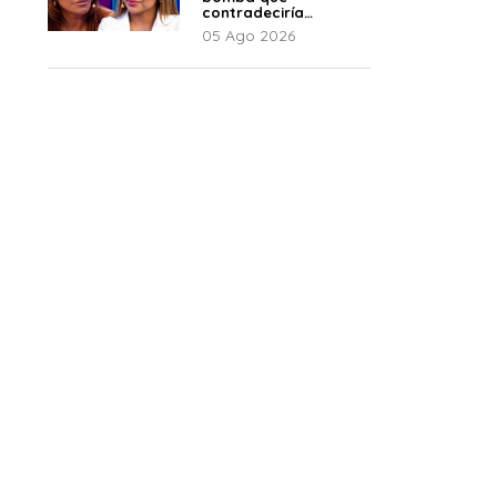
contradeciría
comunicado de La
05 Ago 2026
Bella Luz: “Hay un
audio”