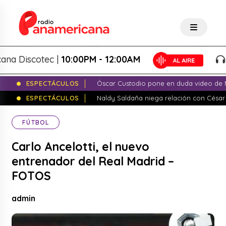
Discotec |
10:00PM - 12:00AM
Pan
ESPECTÁCULOS
Óscar Custodio pone en duda video de N
ESPECTÁCULOS
Naldy Saldaña niega relación con César
FÚTBOL
Carlo Ancelotti, el nuevo
entrenador del Real Madrid –
FOTOS
admin