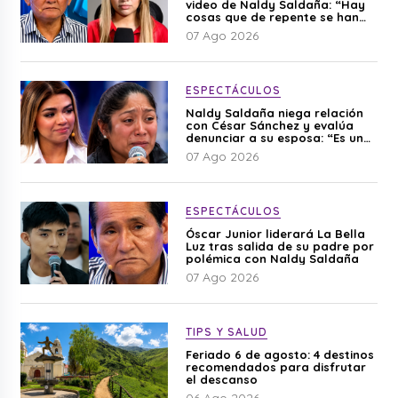
video de Naldy Saldaña: “Hay
cosas que de repente se han
editado”
07 Ago 2026
ESPECTÁCULOS
Naldy Saldaña niega relación
con César Sánchez y evalúa
denunciar a su esposa: “Es una
difamación”
07 Ago 2026
ESPECTÁCULOS
Óscar Junior liderará La Bella
Luz tras salida de su padre por
polémica con Naldy Saldaña
07 Ago 2026
TIPS Y SALUD
Feriado 6 de agosto: 4 destinos
recomendados para disfrutar
el descanso
06 Ago 2026