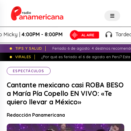
ky |
4:00PM - 8:00PM
Tardeo Sals
TIPS Y SALUD
Feriado 6 de agosto: 4 destinos recomend
VIRALES
¿Por qué es feriado el 6 de agosto en Perú? Esta 
ESPECTÁCULOS
Cantante mexicano casi ROBA BESO
a María Pía Copello EN VIVO: «Te
quiero llevar a México»
Redacción Panamericana