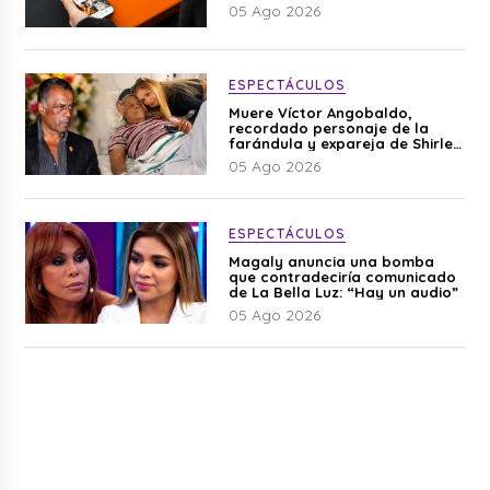
05 Ago 2026
ESPECTÁCULOS
Muere Víctor Angobaldo,
recordado personaje de la
farándula y expareja de Shirley
Cherres
05 Ago 2026
ESPECTÁCULOS
Magaly anuncia una bomba
que contradeciría comunicado
de La Bella Luz: “Hay un audio”
05 Ago 2026