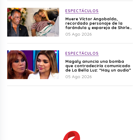
ESPECTÁCULOS
Muere Víctor Angobaldo,
recordado personaje de la
farándula y expareja de Shirley
Cherres
05 Ago 2026
ESPECTÁCULOS
Magaly anuncia una bomba
que contradeciría comunicado
de La Bella Luz: “Hay un audio”
05 Ago 2026