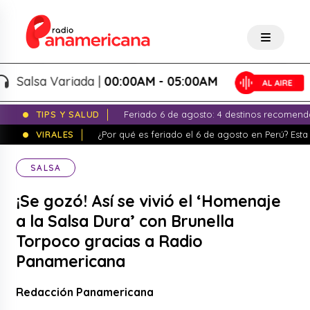
alsa Variada |
00:00AM - 05:00AM
TIPS Y SALUD
Feriado 6 de agosto: 4 destinos recomend
VIRALES
¿Por qué es feriado el 6 de agosto en Perú? Esta 
SALSA
¡Se gozó! Así se vivió el ‘Homenaje
a la Salsa Dura’ con Brunella
Torpoco gracias a Radio
Panamericana
Redacción Panamericana