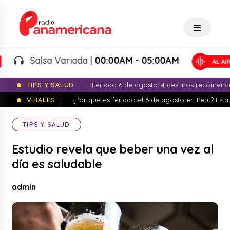
Salsa Variada |
00:00AM - 05:00AM
TIPS Y SALUD
Feriado 6 de agosto: 4 destinos recomend
VIRALES
¿Por qué es feriado el 6 de agosto en Perú? Esta 
TIPS Y SALUD
Estudio revela que beber una vez al
día es saludable
admin