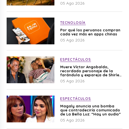
05 Ago 2026
TECNOLOGÍA
Por qué los peruanos compran
cada vez más en apps chinas
05 Ago 2026
ESPECTÁCULOS
Muere Víctor Angobaldo,
recordado personaje de la
farándula y expareja de Shirley
Cherres
05 Ago 2026
ESPECTÁCULOS
Magaly anuncia una bomba
que contradeciría comunicado
de La Bella Luz: “Hay un audio”
05 Ago 2026