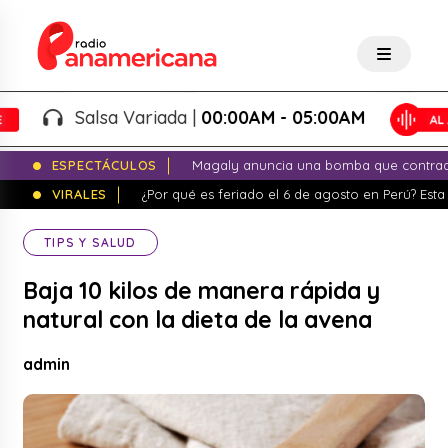
Salsa Variada |
00:00AM - 05:00AM
ESPECTÁCULOS
Magaly anuncia una bomba que contrade
VIRALES
¿Por qué es feriado el 6 de agosto en Perú? Esta 
TIPS Y SALUD
Baja 10 kilos de manera rápida y
natural con la dieta de la avena
admin