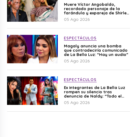
Muere Víctor Angobaldo,
recordado personaje de la
farándula y expareja de Shirley
Cherres
05 Ago 2026
ESPECTÁCULOS
Magaly anuncia una bomba
que contradeciría comunicado
de La Bella Luz: “Hay un audio”
05 Ago 2026
ESPECTÁCULOS
Ex integrantes de La Bella Luz
rompen su silencio tras
denuncia de Naldy: “Todo el
mundo lo sabía”
05 Ago 2026