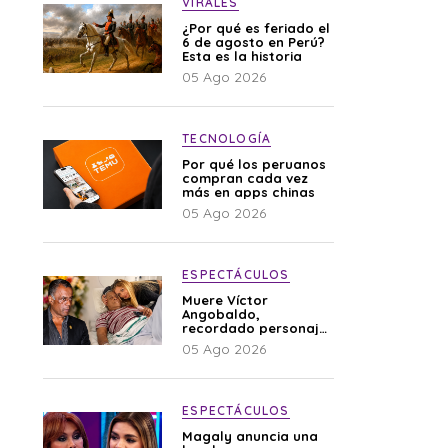
VIRALES
¿Por qué es feriado el
6 de agosto en Perú?
Esta es la historia
05 Ago 2026
TECNOLOGÍA
Por qué los peruanos
compran cada vez
más en apps chinas
05 Ago 2026
ESPECTÁCULOS
Muere Víctor
Angobaldo,
recordado personaje
de la farándula y
05 Ago 2026
expareja de Shirley
Cherres
ESPECTÁCULOS
Magaly anuncia una