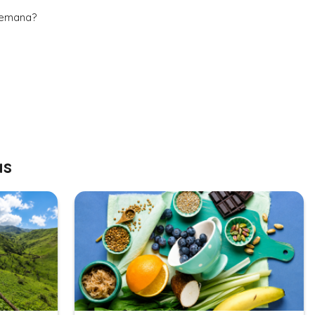
 semana?
as