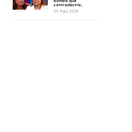
bomba que
contradeciría
comunicado de La
05 Ago 2026
Bella Luz: “Hay un
audio”