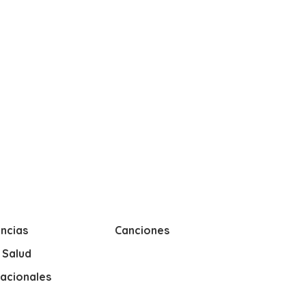
ncias
Canciones
y Salud
nacionales