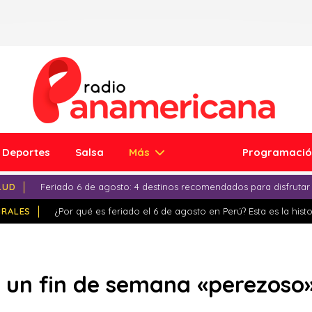
Deportes
Salsa
Más
Programaci
LUD
Feriado 6 de agosto: 4 destinos recomendados para disfrutar
IRALES
¿Por qué es feriado el 6 de agosto en Perú? Esta es la histo
r un fin de semana «perezoso»