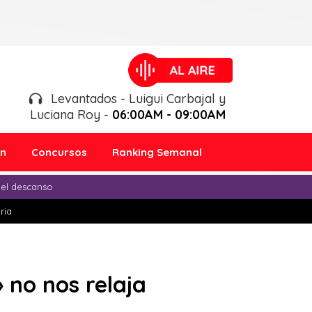
Levantados - Luigui Carbajal y
Luciana Roy -
06:00AM - 09:00AM
ón
Concursos
Ranking Semanal
 el descanso
ria
 no nos relaja