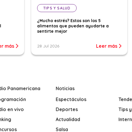
TIPS Y SALUD
¿Mucho estrés? Estos son los 5
l
alimentos que pueden ayudarte a
sentirte mejor
er más
Leer más
28 Jul 2026
dio Panamericana
Noticias
ogramación
Espectáculos
Tende
io en vivo
Deportes
Tips 
nking
Actualidad
Inter
ncursos
Salsa