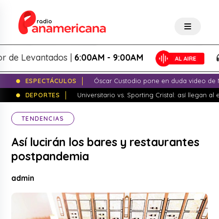
 Levantados |
6:00AM - 9:00AM
L
ESPECTÁCULOS
Óscar Custodio pone en duda video de N
DEPORTES
Universitario vs. Sporting Cristal: así llegan a
TENDENCIAS
Así lucirán los bares y restaurantes
postpandemia
admin