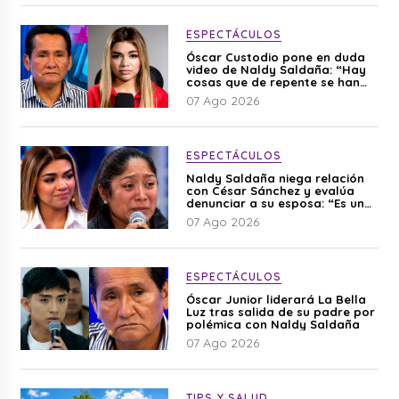
ESPECTÁCULOS
Óscar Custodio pone en duda
video de Naldy Saldaña: “Hay
cosas que de repente se han
editado”
07 Ago 2026
ESPECTÁCULOS
Naldy Saldaña niega relación
con César Sánchez y evalúa
denunciar a su esposa: “Es una
difamación”
07 Ago 2026
ESPECTÁCULOS
Óscar Junior liderará La Bella
Luz tras salida de su padre por
polémica con Naldy Saldaña
07 Ago 2026
TIPS Y SALUD