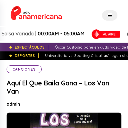
a Variada |
00:00AM - 05:00AM
S
ESPECTÁCULOS
Óscar Custodio pone en duda video de N
DEPORTES
Universitario vs. Sporting Cristal: así llegan a
CANCIONES
Aquí El Que Baila Gana – Los Van
Van
admin