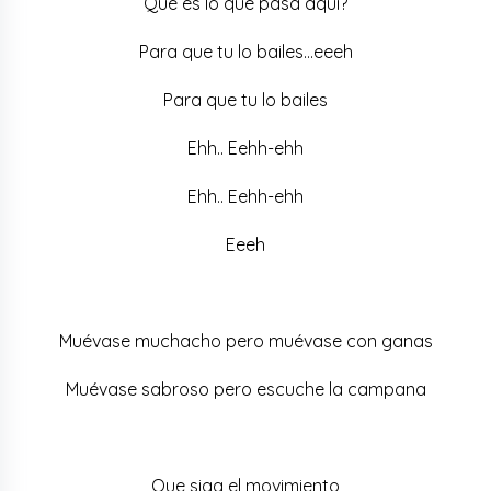
Qué es lo que pasa aquí?
Para que tu lo bailes…eeeh
Para que tu lo bailes
Ehh.. Eehh-ehh
Ehh.. Eehh-ehh
Eeeh
Muévase muchacho pero muévase con ganas
Muévase sabroso pero escuche la campana
Que siga el movimiento