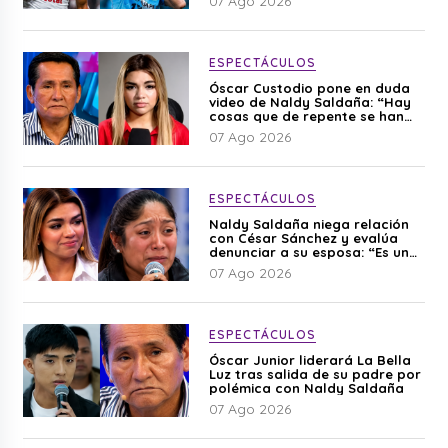
07 Ago 2026
ESPECTÁCULOS
Óscar Custodio pone en duda
video de Naldy Saldaña: “Hay
cosas que de repente se han
editado”
07 Ago 2026
ESPECTÁCULOS
Naldy Saldaña niega relación
con César Sánchez y evalúa
denunciar a su esposa: “Es una
difamación”
07 Ago 2026
ESPECTÁCULOS
Óscar Junior liderará La Bella
Luz tras salida de su padre por
polémica con Naldy Saldaña
07 Ago 2026