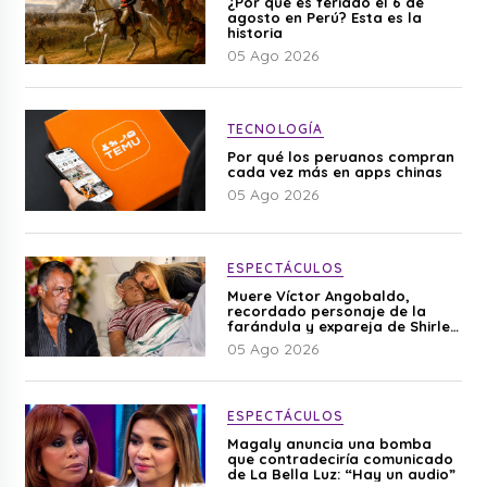
¿Por qué es feriado el 6 de
agosto en Perú? Esta es la
historia
05 Ago 2026
TECNOLOGÍA
Por qué los peruanos compran
cada vez más en apps chinas
05 Ago 2026
ESPECTÁCULOS
Muere Víctor Angobaldo,
recordado personaje de la
farándula y expareja de Shirley
Cherres
05 Ago 2026
ESPECTÁCULOS
Magaly anuncia una bomba
que contradeciría comunicado
de La Bella Luz: “Hay un audio”