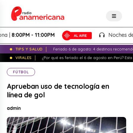
8:00PM - 11:00PM
Noches de Fant
TIPS Y SALUD
Feriado 6 de agosto: 4 destinos recomend
VIRALES
¿Por qué es feriado el 6 de agosto en Perú? Esta 
FÚTBOL
Aprueban uso de tecnología en
línea de gol
admin