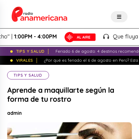
1:00PM - 4:00PM
Que fluya la tar
TIPS Y SALUD
Feriado 6 de agosto: 4 destinos recomend
VIRALES
¿Por qué es feriado el 6 de agosto en Perú? Esta 
TIPS Y SALUD
Aprende a maquillarte según la
forma de tu rostro
admin