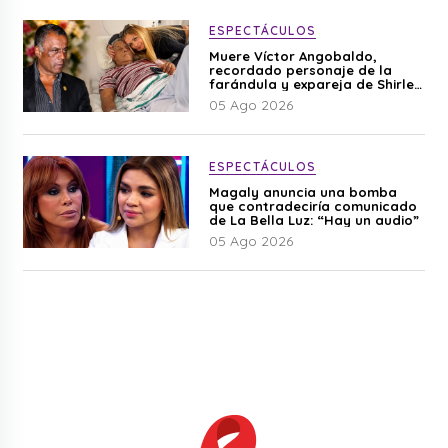
ESPECTÁCULOS
Muere Víctor Angobaldo,
recordado personaje de la
farándula y expareja de Shirley
Cherres
05 Ago 2026
ESPECTÁCULOS
Magaly anuncia una bomba
que contradeciría comunicado
de La Bella Luz: “Hay un audio”
05 Ago 2026