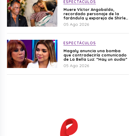
ESPECTÁCULOS
Muere Víctor Angobaldo,
recordado personaje de la
farándula y expareja de Shirley
Cherres
05 Ago 2026
ESPECTÁCULOS
Magaly anuncia una bomba
que contradeciría comunicado
de La Bella Luz: “Hay un audio”
05 Ago 2026