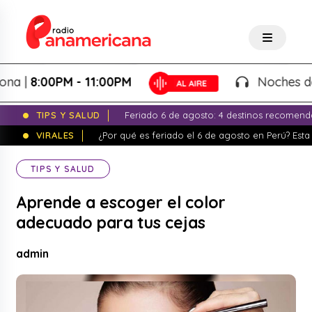
8:00PM - 11:00PM
Noches de Fanta
TIPS Y SALUD
Feriado 6 de agosto: 4 destinos recomend
VIRALES
¿Por qué es feriado el 6 de agosto en Perú? Esta 
TIPS Y SALUD
Aprende a escoger el color
adecuado para tus cejas
admin