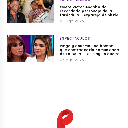
Muere Víctor Angobaldo,
recordado personaje de la
farándula y expareja de Shirley
Cherres
05 Ago 2026
ESPECTÁCULOS
Magaly anuncia una bomba
que contradeciría comunicado
de La Bella Luz: “Hay un audio”
05 Ago 2026