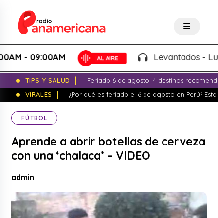
 - 09:00AM
Levantados - Luigui C
TIPS Y SALUD
Feriado 6 de agosto: 4 destinos recomend
VIRALES
¿Por qué es feriado el 6 de agosto en Perú? Esta 
FÚTBOL
Aprende a abrir botellas de cerveza
con una ‘chalaca’ – VIDEO
admin