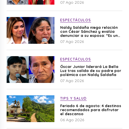
editado”
07 Ago 2026
ESPECTÁCULOS
Naldy Saldaña niega relación
con César Sánchez y evalúa
denunciar a su esposa: “Es una
difamación”
07 Ago 2026
ESPECTÁCULOS
Óscar Junior liderará La Bella
Luz tras salida de su padre por
polémica con Naldy Saldaña
07 Ago 2026
TIPS Y SALUD
Feriado 6 de agosto: 4 destinos
recomendados para disfrutar
el descanso
06 Ago 2026