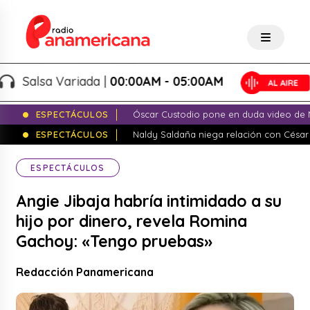
alsa Variada |
00:00AM - 05:00AM
ESPECTÁCULOS
Óscar Custodio pone en duda video de N
ESPECTÁCULOS
Naldy Saldaña niega relación con César
ESPECTÁCULOS
Angie Jibaja habría intimidado a su
hijo por dinero, revela Romina
Gachoy: «Tengo pruebas»
Redacción Panamericana