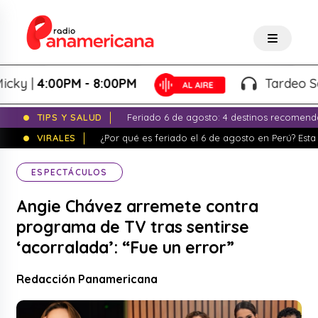
 |
4:00PM - 8:00PM
Tardeo Salser
TIPS Y SALUD
Feriado 6 de agosto: 4 destinos recomend
VIRALES
¿Por qué es feriado el 6 de agosto en Perú? Esta 
ESPECTÁCULOS
Angie Chávez arremete contra
programa de TV tras sentirse
‘acorralada’: “Fue un error”
Redacción Panamericana