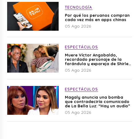
TECNOLOGÍA
Por qué los peruanos compran
cada vez más en apps chinas
05 Ago 2026
ESPECTÁCULOS
Muere Víctor Angobaldo,
recordado personaje de la
farándula y expareja de Shirley
Cherres
05 Ago 2026
ESPECTÁCULOS
Magaly anuncia una bomba
que contradeciría comunicado
de La Bella Luz: “Hay un audio”
05 Ago 2026