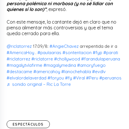
persona polémica ni morbosa (y no sé lidiar con
quienes sí lo son)”
, expresó.
Con este mensaje, la cantante dejó en claro que no
piensa alimentar más controversias y que el tema
queda cerrado para ella.
@riclatorrez
17.09/8:
#AngieChavez
arrepentida de ir a
#AmericaHoy
.
#paulaarias
#sontentacion
#fyp
#parati
#riclatorrez
#riclatorre
#chollywood
#farandulaperuana
#magalytvlafirme
#magalymedina
#amoryfuego
#destacame
#americahoy
#lanochehabla
#evdlv
#elvalordelaverdad
#foryou
#fy
#Viral
#Peru
#peruanos
♬ sonido original – Ric La Torre
ESPECTÁCULOS