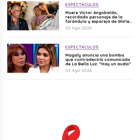
ESPECTÁCULOS
Muere Víctor Angobaldo,
recordado personaje de la
farándula y expareja de Shirley
Cherres
05 Ago 2026
ESPECTÁCULOS
Magaly anuncia una bomba
que contradeciría comunicado
de La Bella Luz: “Hay un audio”
05 Ago 2026