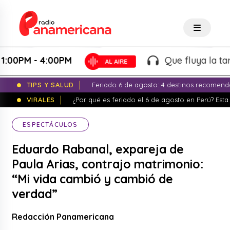
PM - 4:00PM
Que fluya la tarde! -
TIPS Y SALUD
Feriado 6 de agosto: 4 destinos recomend
VIRALES
¿Por qué es feriado el 6 de agosto en Perú? Esta 
ESPECTÁCULOS
Eduardo Rabanal, expareja de
Paula Arias, contrajo matrimonio:
“Mi vida cambió y cambió de
verdad”
Redacción Panamericana