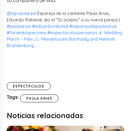
su compañera de vida.
@elpopular.pe
Expareja de la cantante Paula Arias,
Eduardo Rabanal, dio el "Sí, acepto" a su nueva pareja |
#paulaarias
#eduardorabanal
#exparejadepaulaarias
#farandulaperuana
#espectaculosperuanos
♬ Wedding
March – Felix J L Mendelssohn Bartholdy and Helmuth
Brandenburg
ESPECTÁCULOS
Tags:
PAULA ARIAS
Noticias relacionadas