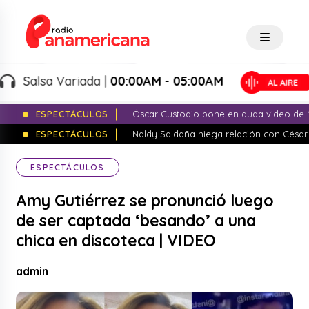
Salsa Variada |
00:00AM - 05:00AM
ESPECTÁCULOS
Óscar Custodio pone en duda video de N
ESPECTÁCULOS
Naldy Saldaña niega relación con César
ESPECTÁCULOS
Amy Gutiérrez se pronunció luego
de ser captada ‘besando’ a una
chica en discoteca | VIDEO
admin