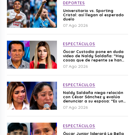
DEPORTES
Universitario vs. Sporting
Cristal: así llegan al esperado
duelo
07 Ago 2026
ESPECTÁCULOS
Óscar Custodio pone en duda
video de Naldy Saldaña: “Hay
cosas que de repente se han
editado”
07 Ago 2026
ESPECTÁCULOS
Naldy Saldaña niega relación
con César Sánchez y evalúa
denunciar a su esposa: “Es una
difamación”
07 Ago 2026
ESPECTÁCULOS
Óscar Junior liderará La Bella