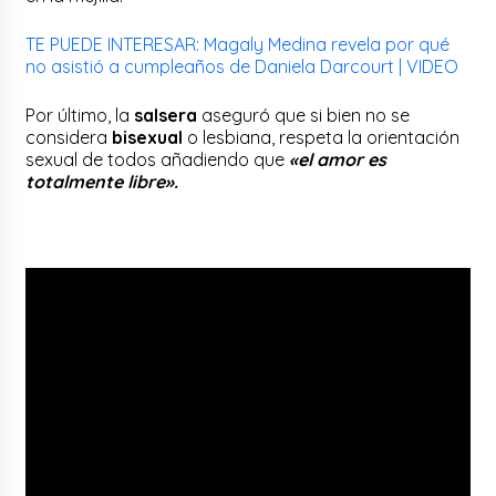
TE PUEDE INTERESAR: Magaly Medina revela por qué
no asistió a cumpleaños de Daniela Darcourt | VIDEO
Por último, la
salsera
aseguró que si bien no se
considera
bisexual
o lesbiana, respeta la orientación
sexual de todos añadiendo que
«el amor es
totalmente libre».