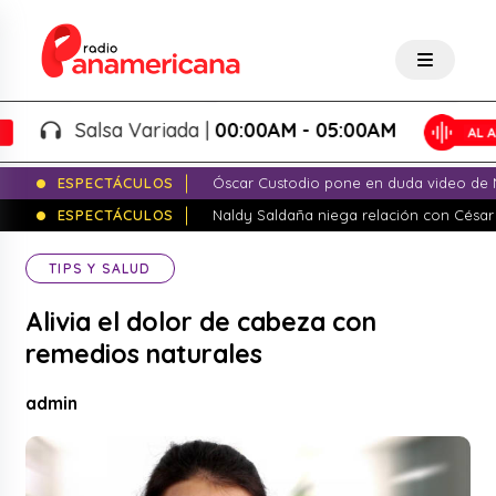
Salsa Variada |
00:00AM - 05:00AM
ESPECTÁCULOS
Óscar Custodio pone en duda video de N
ESPECTÁCULOS
Naldy Saldaña niega relación con César
TIPS Y SALUD
Alivia el dolor de cabeza con
remedios naturales
admin