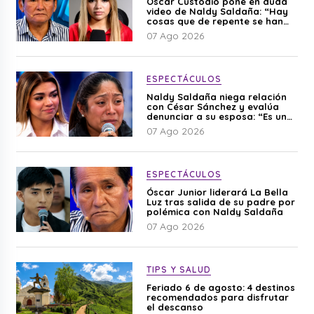
Óscar Custodio pone en duda
video de Naldy Saldaña: “Hay
cosas que de repente se han
editado”
07 Ago 2026
ESPECTÁCULOS
Naldy Saldaña niega relación
con César Sánchez y evalúa
denunciar a su esposa: “Es una
difamación”
07 Ago 2026
ESPECTÁCULOS
Óscar Junior liderará La Bella
Luz tras salida de su padre por
polémica con Naldy Saldaña
07 Ago 2026
TIPS Y SALUD
Feriado 6 de agosto: 4 destinos
recomendados para disfrutar
el descanso