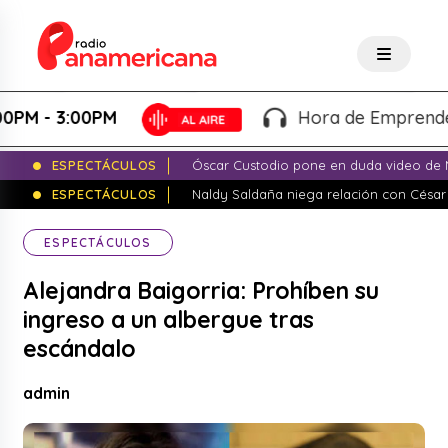
 3:00PM
Hora de Emprender - Mar
ESPECTÁCULOS
Óscar Custodio pone en duda video de N
ESPECTÁCULOS
Naldy Saldaña niega relación con César
ESPECTÁCULOS
Alejandra Baigorria: Prohíben su
ingreso a un albergue tras
escándalo
admin