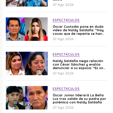
07 Ago 2026
ESPECTÁCULOS
Óscar Custodio pone en duda
video de Naldy Saldaña: “Hay
cosas que de repente se han
editado”
07 Ago 2026
ESPECTÁCULOS
Naldy Saldaña niega relación
con César Sánchez y evalúa
denunciar a su esposa: “Es una
difamación”
07 Ago 2026
ESPECTÁCULOS
Óscar Junior liderará La Bella
Luz tras salida de su padre por
polémica con Naldy Saldaña
07 Ago 2026