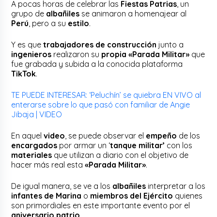
A pocas horas de celebrar las
Fiestas Patrias
, un
grupo de
albañiles
se animaron a homenajear al
Perú
, pero a su
estilo
.
Y es que
trabajadores de construcción
junto a
ingenieros
realizaron su
propia «Parada Militar»
que
fue grabada y subida a la conocida plataforma
TikTok
.
TE PUEDE INTERESAR: ‘Peluchín’ se quiebra EN VIVO al
enterarse sobre lo que pasó con familiar de Angie
Jibaja | VIDEO
En aquel
video
, se puede observar el
empeño
de los
encargados
por armar un ‘
tanque militar’
con los
materiales
que utilizan a diario con el objetivo de
hacer más real esta
«Parada Militar»
.
De igual manera, se ve a los
albañiles
interpretar a los
infantes de Marina
o
miembros del Ejército
quienes
son primordiales en este importante evento por el
aniversario patrio
.