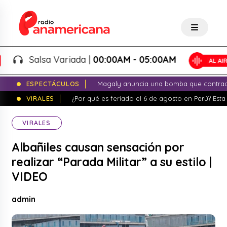
Salsa Variada |
00:00AM - 05:00AM
ESPECTÁCULOS
Magaly anuncia una bomba que contrade
VIRALES
¿Por qué es feriado el 6 de agosto en Perú? Esta 
VIRALES
Albañiles causan sensación por
realizar “Parada Militar” a su estilo |
VIDEO
admin