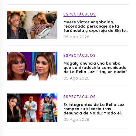
ESPECTÁCULOS
Muere Víctor Angobaldo,
recordado personaje de la
farándula y expareja de Shirley
Cherres
05 Ago 2026
ESPECTÁCULOS
Magaly anuncia una bomba
que contradeciría comunicado
de La Bella Luz: “Hay un audio”
05 Ago 2026
ESPECTÁCULOS
Ex integrantes de La Bella Luz
rompen su silencio tras
denuncia de Naldy: “Todo el
mundo lo sabía”
05 Ago 2026