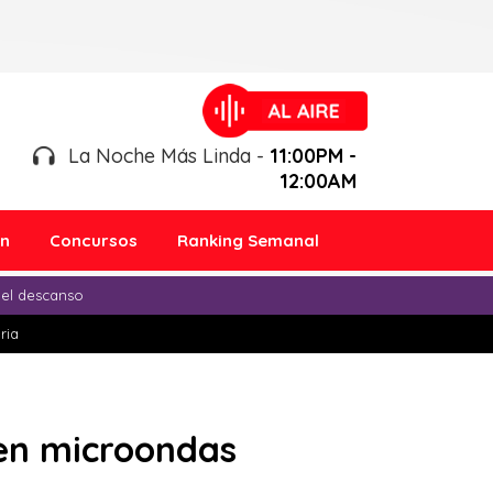
La Noche Más Linda -
11:00PM -
12:00AM
ón
Concursos
Ranking Semanal
 el descanso
ria
 en microondas