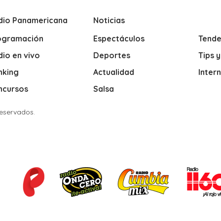
dio Panamericana
Noticias
ogramación
Espectáculos
Tende
io en vivo
Deportes
Tips 
nking
Actualidad
Inter
ncursos
Salsa
Reservados.