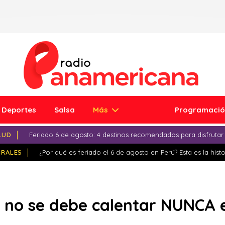
Deportes
Salsa
Más
Programaci
LUD
Feriado 6 de agosto: 4 destinos recomendados para disfrutar
IRALES
¿Por qué es feriado el 6 de agosto en Perú? Esta es la histo
e no se debe calentar NUNCA