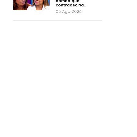
bomba que
contradeciría
comunicado de La
05 Ago 2026
Bella Luz: “Hay un
audio”