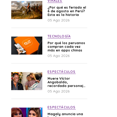
VIRALES
¿Por qué es feriado el
6 de agosto en Perú?
Esta es la historia
05 Ago 2026
TECNOLOGÍA
Por qué los peruanos
compran cada vez
más en apps chinas
05 Ago 2026
ESPECTÁCULOS
Muere Víctor
Angobaldo,
recordado personaje
de la farándula y
05 Ago 2026
expareja de Shirley
Cherres
ESPECTÁCULOS
Magaly anuncia una