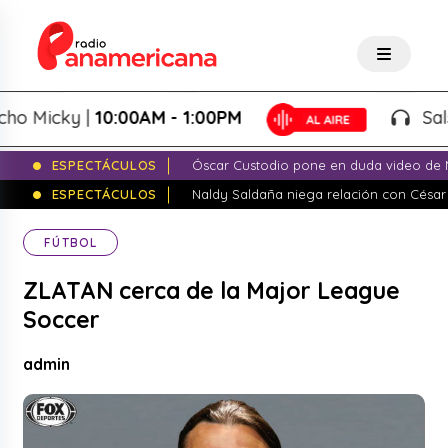
Micky |
10:00AM - 1:00PM
Salsa d
ESPECTÁCULOS
Óscar Custodio pone en duda video de N
ESPECTÁCULOS
Naldy Saldaña niega relación con César
FÚTBOL
ZLATAN cerca de la Major League
Soccer
admin