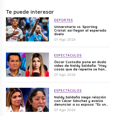
Te puede interesar
DEPORTES
Universitario vs. Sporting
Cristal: así llegan al esperado
duelo
07 Ago 2026
ESPECTÁCULOS
Óscar Custodio pone en duda
video de Naldy Saldaña: “Hay
cosas que de repente se han
editado”
07 Ago 2026
ESPECTÁCULOS
Naldy Saldaña niega relación
con César Sánchez y evalúa
denunciar a su esposa: “Es una
difamación”
07 Ago 2026