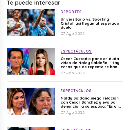
Te puede interesar
DEPORTES
Universitario vs. Sporting
Cristal: así llegan al esperado
duelo
07 Ago 2026
ESPECTÁCULOS
Óscar Custodio pone en duda
video de Naldy Saldaña: “Hay
cosas que de repente se han
editado”
07 Ago 2026
ESPECTÁCULOS
Naldy Saldaña niega relación
con César Sánchez y evalúa
denunciar a su esposa: “Es una
difamación”
07 Ago 2026