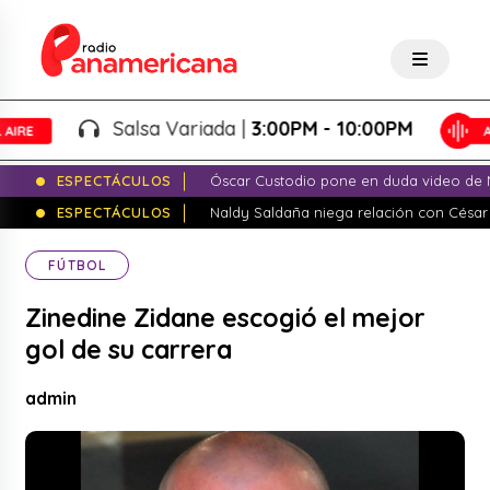
Salsa Variada |
3:00PM - 10:00PM
ESPECTÁCULOS
Óscar Custodio pone en duda video de N
ESPECTÁCULOS
Naldy Saldaña niega relación con César
FÚTBOL
Zinedine Zidane escogió el mejor
gol de su carrera
admin