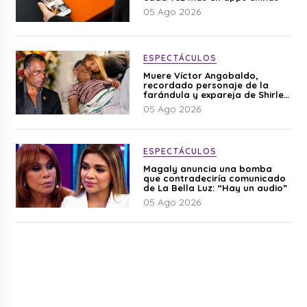
05 Ago 2026
ESPECTÁCULOS
Muere Víctor Angobaldo,
recordado personaje de la
farándula y expareja de Shirley
Cherres
05 Ago 2026
ESPECTÁCULOS
Magaly anuncia una bomba
que contradeciría comunicado
de La Bella Luz: “Hay un audio”
05 Ago 2026