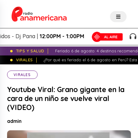
- Dj Pana |
12:00PM - 1:00PM
Pan
TIPS Y SALUD
Feriado 6 de agosto: 4 destinos recomend
VIRALES
¿Por qué es feriado el 6 de agosto en Perú? Esta 
VIRALES
Youtube Viral: Grano gigante en la
cara de un niño se vuelve viral
(VIDEO)
admin