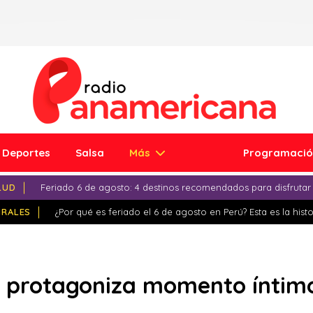
Deportes
Salsa
Más
Programaci
LUD
Feriado 6 de agosto: 4 destinos recomendados para disfrutar
IRALES
¿Por qué es feriado el 6 de agosto en Perú? Esta es la histo
a protagoniza momento íntimo