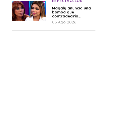
ESPECTÁCULOS
Magaly anuncia una
bomba que
contradeciría
comunicado de La
05 Ago 2026
Bella Luz: “Hay un
audio”