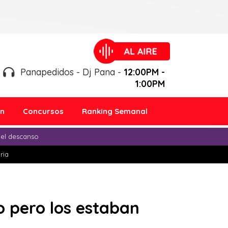
Panapedidos - Dj Pana -
12:00PM -
1:00PM
ón
Concursos
Ranking Semanal
 el descanso
ria
 pero los estaban