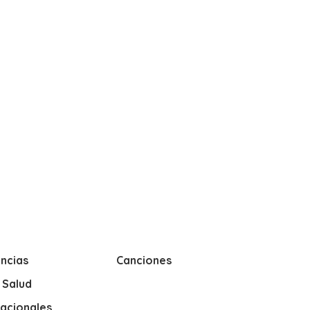
ncias
Canciones
y Salud
nacionales