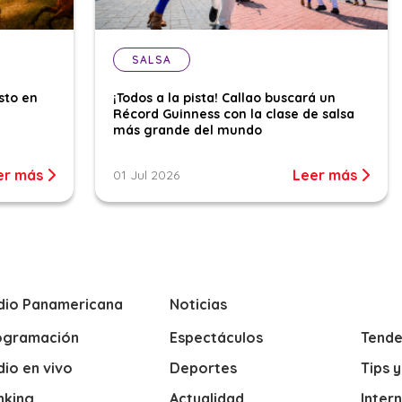
SALSA
sto en
¡Todos a la pista! Callao buscará un
Récord Guinness con la clase de salsa
más grande del mundo
er más
Leer más
01 Jul 2026
dio Panamericana
Noticias
ogramación
Espectáculos
Tende
io en vivo
Deportes
Tips 
nking
Actualidad
Inter