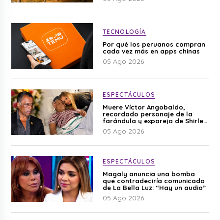
TECNOLOGÍA
Por qué los peruanos compran
cada vez más en apps chinas
05 Ago 2026
ESPECTÁCULOS
Muere Víctor Angobaldo,
recordado personaje de la
farándula y expareja de Shirley
Cherres
05 Ago 2026
ESPECTÁCULOS
Magaly anuncia una bomba
que contradeciría comunicado
de La Bella Luz: “Hay un audio”
05 Ago 2026