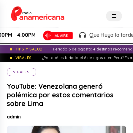
 - 4:00PM
Que fluya la tarde! - M
TIPS Y SALUD
Feriado 6 de agosto: 4 destinos recomend
VIRALES
¿Por qué es feriado el 6 de agosto en Perú? Esta 
VIRALES
YouTube: Venezolana generó
polémica por estos comentarios
sobre Lima
admin