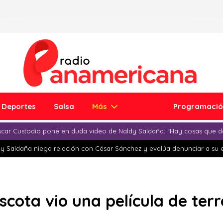
Deportes
Salsa
Más
Programaci
car Custodio pone en duda video de Naldy Saldaña: “Hay cosas que d
y Saldaña niega relación con César Sánchez y evalúa denunciar a su 
cota vio una película de terr