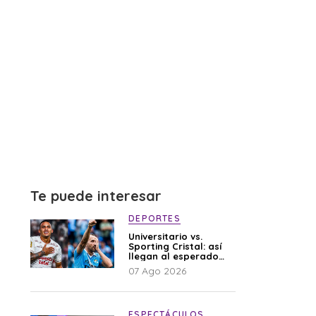
Te puede interesar
DEPORTES
Universitario vs.
Sporting Cristal: así
llegan al esperado
duelo
07 Ago 2026
ESPECTÁCULOS