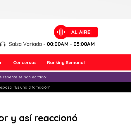
Salsa Variada -
00:00AM - 05:00AM
ón
Concursos
Ranking Semanal
e repente se han editado”
esposa: “Es una difamación”
or y así reaccionó