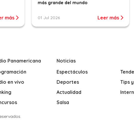
más grande del mundo
er más
Leer más
01 Jul 2026
dio Panamericana
Noticias
ogramación
Espectáculos
Tende
io en vivo
Deportes
Tips 
nking
Actualidad
Inter
ncursos
Salsa
Reservados.