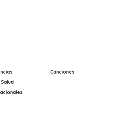
ncias
Canciones
y Salud
nacionales