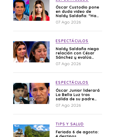
Óscar Custodio pone
en duda video de
Naldy Saldaña: “Hay
cosas que de repente
07 Ago 2026
se han editado”
ESPECTÁCULOS
Naldy Saldaña niega
relación con César
Sánchez y evalúa
denunciar a su
07 Ago 2026
esposa: “Es una
difamación”
ESPECTÁCULOS
Óscar Junior liderará
La Bella Luz tras
salida de su padre
por polémica con
07 Ago 2026
Naldy Saldaña
TIPS Y SALUD
Feriado 6 de agosto:
4 destinos