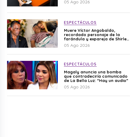
05 Ago 2026
ESPECTÁCULOS
Muere Víctor Angobaldo,
recordado personaje de la
farándula y expareja de Shirley
Cherres
05 Ago 2026
ESPECTÁCULOS
Magaly anuncia una bomba
que contradeciría comunicado
de La Bella Luz: “Hay un audio”
05 Ago 2026