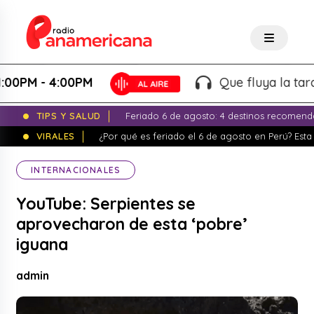
M - 4:00PM
Que fluya la tarde! - 
TIPS Y SALUD
Feriado 6 de agosto: 4 destinos recomend
VIRALES
¿Por qué es feriado el 6 de agosto en Perú? Esta 
INTERNACIONALES
YouTube: Serpientes se
aprovecharon de esta ‘pobre’
iguana
admin