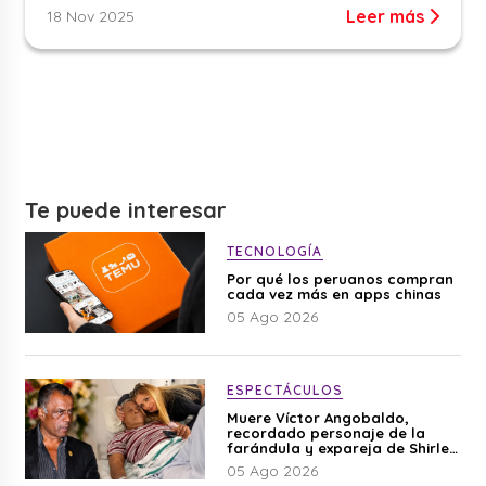
Leer más
18 Nov 2025
Te puede interesar
TECNOLOGÍA
Por qué los peruanos compran
cada vez más en apps chinas
05 Ago 2026
ESPECTÁCULOS
Muere Víctor Angobaldo,
recordado personaje de la
farándula y expareja de Shirley
Cherres
05 Ago 2026