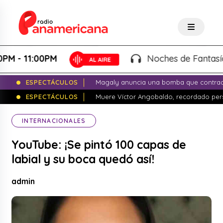
- 11:00PM
Noches de Fantasía - K
ESPECTÁCULOS
Magaly anuncia una bomba que contrade
ESPECTÁCULOS
Muere Víctor Angobaldo, recordado pers
INTERNACIONALES
YouTube: ¡Se pintó 100 capas de
labial y su boca quedó así!
admin