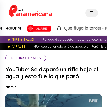
4:00PM
Que fluya la tarde! - Mart
TIPS Y SALUD
Feriado 6 de agosto: 4 destinos recomend
VIRALES
¿Por qué es feriado el 6 de agosto en Perú? Esta 
INTERNACIONALES
YouTube: Se disparó un rifle bajo el
agua y esto fue lo que pasó…
admin