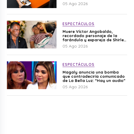
05 Ago 2026
ESPECTÁCULOS
Muere Víctor Angobaldo,
recordado personaje de la
farándula y expareja de Shirley
Cherres
05 Ago 2026
ESPECTÁCULOS
Magaly anuncia una bomba
que contradeciría comunicado
de La Bella Luz: “Hay un audio”
05 Ago 2026