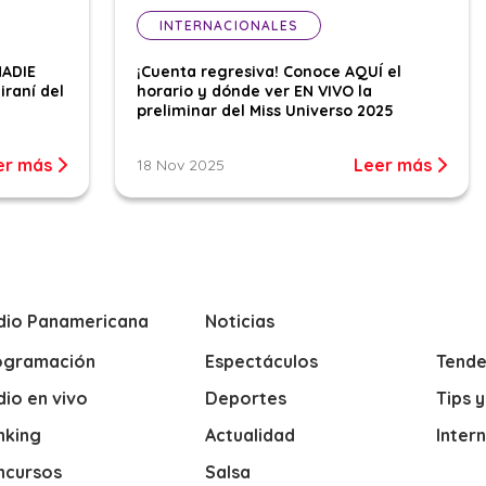
INTERNACIONALES
NADIE
¡Cuenta regresiva! Conoce AQUÍ el
iraní del
horario y dónde ver EN VIVO la
preliminar del Miss Universo 2025
er más
Leer más
18 Nov 2025
dio Panamericana
Noticias
ogramación
Espectáculos
Tende
io en vivo
Deportes
Tips 
nking
Actualidad
Inter
ncursos
Salsa