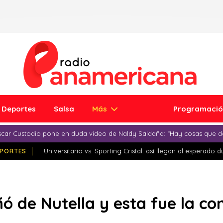
Deportes
Salsa
Más
Programaci
car Custodio pone en duda video de Naldy Saldaña: “Hay cosas que d
PORTES
Universitario vs. Sporting Cristal: así llegan al esperado 
ó de Nutella y esta fue la co