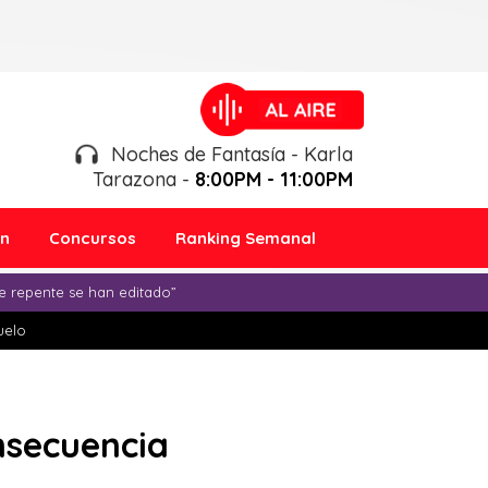
Noches de Fantasía - Karla
Tarazona -
8:00PM - 11:00PM
ón
Concursos
Ranking Semanal
e repente se han editado”
duelo
nsecuencia