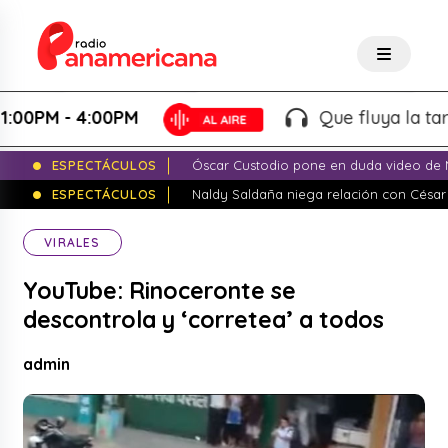
PM - 4:00PM
Que fluya la tarde! -
ESPECTÁCULOS
Óscar Custodio pone en duda video de N
ESPECTÁCULOS
Naldy Saldaña niega relación con César
VIRALES
YouTube: Rinoceronte se
descontrola y ‘corretea’ a todos
admin