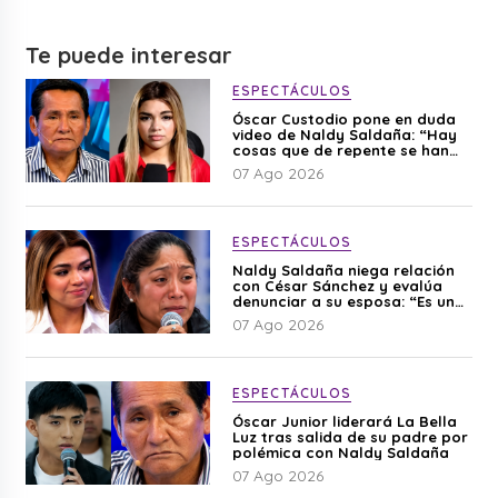
Te puede interesar
ESPECTÁCULOS
Óscar Custodio pone en duda
video de Naldy Saldaña: “Hay
cosas que de repente se han
editado”
07 Ago 2026
ESPECTÁCULOS
Naldy Saldaña niega relación
con César Sánchez y evalúa
denunciar a su esposa: “Es una
difamación”
07 Ago 2026
ESPECTÁCULOS
Óscar Junior liderará La Bella
Luz tras salida de su padre por
polémica con Naldy Saldaña
07 Ago 2026