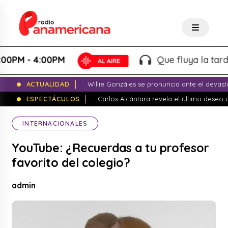
M - 4:00PM
Que fluya la tarde! - 
ACTUALIDAD
Willie Gonzáles se pronuncia ante el devas
ESPECTÁCULOS
Carlos Alcántara revela el último dese
INTERNACIONALES
YouTube: ¿Recuerdas a tu profesor
favorito del colegio?
admin