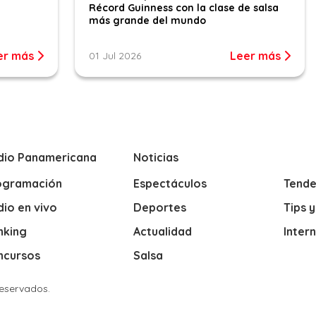
Récord Guinness con la clase de salsa
más grande del mundo
er más
Leer más
01 Jul 2026
dio Panamericana
Noticias
ogramación
Espectáculos
Tende
io en vivo
Deportes
Tips 
nking
Actualidad
Inter
ncursos
Salsa
Reservados.