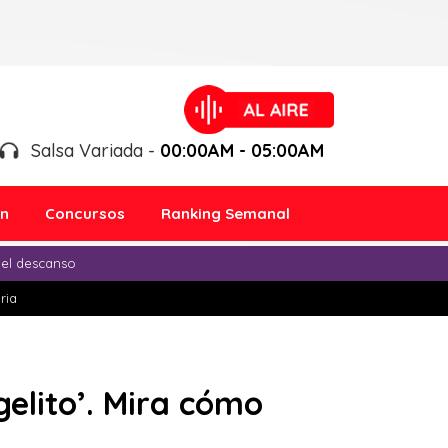
Salsa Variada -
00:00AM - 05:00AM
ón
Concursos
Ranking Semanal
 el descanso
ria
elito’. Mira cómo