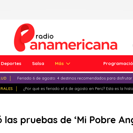
Deportes
Salsa
Más
Programaci
LUD
Feriado 6 de agosto: 4 destinos recomendados para disfrutar
IRALES
¿Por qué es feriado el 6 de agosto en Perú? Esta es la histo
 las pruebas de ‘Mi Pobre Ang