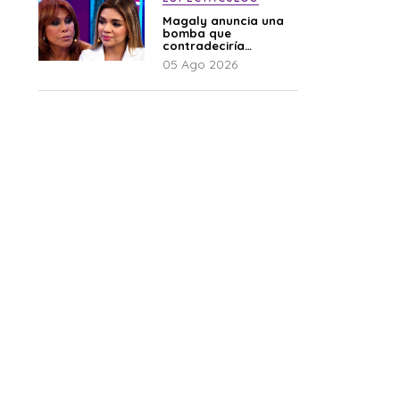
Magaly anuncia una
bomba que
contradeciría
comunicado de La
05 Ago 2026
Bella Luz: “Hay un
audio”