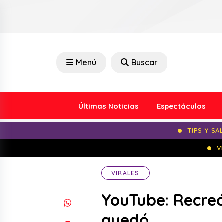
Menú
Buscar
Últimas Noticias
Espectáculos
TIPS Y SA
V
VIRALES
YouTube: Recreó
quedó