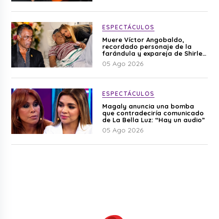
ESPECTÁCULOS
Muere Víctor Angobaldo,
recordado personaje de la
farándula y expareja de Shirley
Cherres
05 Ago 2026
ESPECTÁCULOS
Magaly anuncia una bomba
que contradeciría comunicado
de La Bella Luz: “Hay un audio”
05 Ago 2026