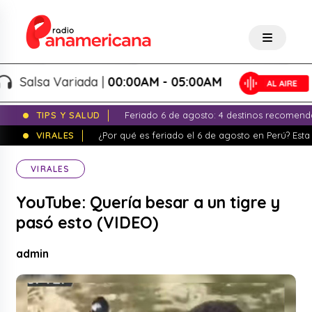
Salsa Variada |
00:00AM - 05:00AM
TIPS Y SALUD
Feriado 6 de agosto: 4 destinos recomend
VIRALES
¿Por qué es feriado el 6 de agosto en Perú? Esta 
VIRALES
YouTube: Quería besar a un tigre y
pasó esto (VIDEO)
admin