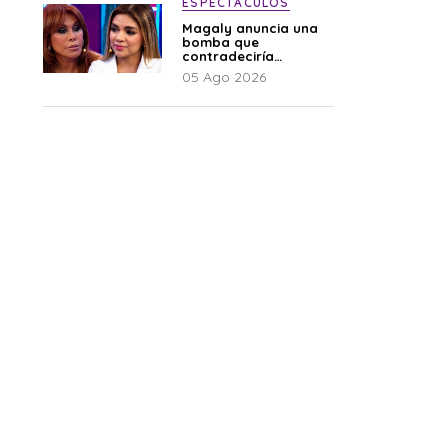
ESPECTÁCULOS
Magaly anuncia una
bomba que
contradeciría
comunicado de La
05 Ago 2026
Bella Luz: “Hay un
audio”