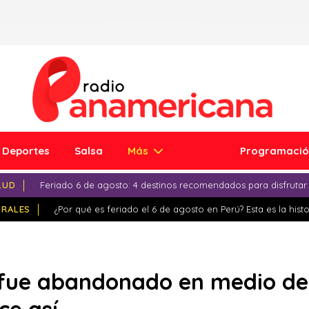
Deportes
Salsa
Más
Programaci
LUD
Feriado 6 de agosto: 4 destinos recomendados para disfrutar
IRALES
¿Por qué es feriado el 6 de agosto en Perú? Esta es la histo
 fue abandonado en medio de