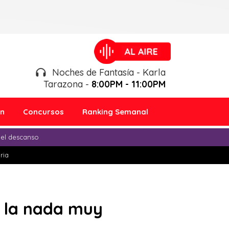
Noches de Fantasía - Karla
Tarazona -
8:00PM - 11:00PM
ón
Concursos
Ranking Semanal
 el descanso
ria
 la nada muy