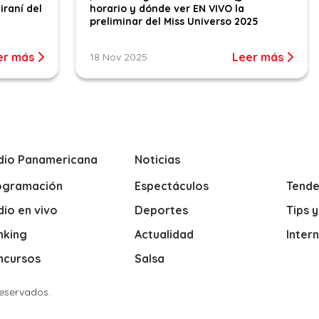
iraní del
horario y dónde ver EN VIVO la
preliminar del Miss Universo 2025
er más
Leer más
18 Nov 2025
dio Panamericana
Noticias
ogramación
Espectáculos
Tende
io en vivo
Deportes
Tips 
nking
Actualidad
Inter
ncursos
Salsa
Reservados.