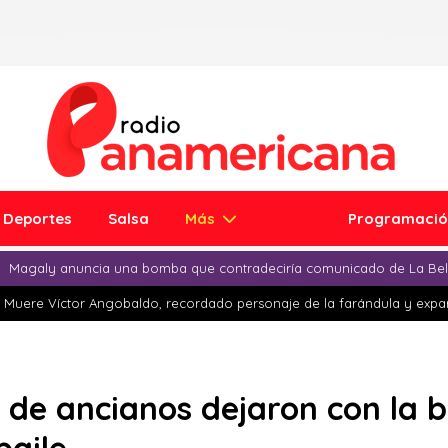
Deportes
Salsa
Más
Programaci
Magaly anuncia una bomba que contradeciría comunicado de La Bell
Muere Víctor Angobaldo, recordado personaje de la farándula y expar
 de ancianos dejaron con la 