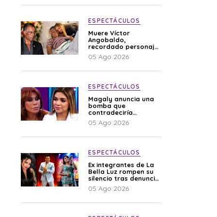
ESPECTÁCULOS
Muere Víctor
Angobaldo,
recordado personaje
de la farándula y
05 Ago 2026
expareja de Shirley
Cherres
ESPECTÁCULOS
Magaly anuncia una
bomba que
contradeciría
comunicado de La
05 Ago 2026
Bella Luz: “Hay un
audio”
ESPECTÁCULOS
Ex integrantes de La
Bella Luz rompen su
silencio tras denuncia
de Naldy: “Todo el
05 Ago 2026
mundo lo sabía”