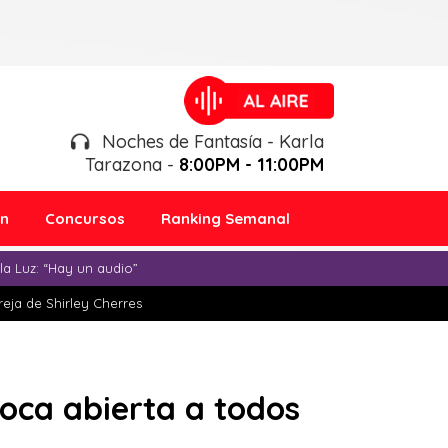
Noches de Fantasía - Karla
Tarazona -
8:00PM - 11:00PM
ón
Concursos
Ranking Semanal
a Luz: “Hay un audio”
eja de Shirley Cherres
boca abierta a todos