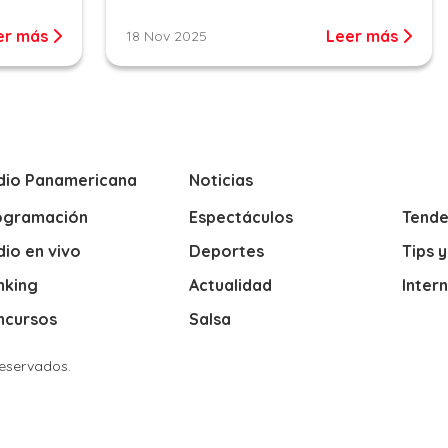
er más
Leer más
18 Nov 2025
dio Panamericana
Noticias
ogramación
Espectáculos
Tende
io en vivo
Deportes
Tips 
nking
Actualidad
Inter
ncursos
Salsa
Reservados.