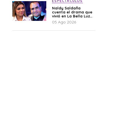
ESPECTÁCULOS
Naldy Saldaña
cuenta el drama que
vivió en La Bella Luz
tras denuncia al
05 Ago 2026
director musical: “No
me parece justo”