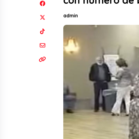
con número de 
admin