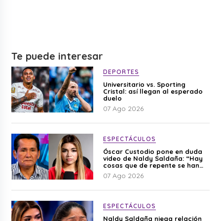
Te puede interesar
DEPORTES
Universitario vs. Sporting
Cristal: así llegan al esperado
duelo
07 Ago 2026
ESPECTÁCULOS
Óscar Custodio pone en duda
video de Naldy Saldaña: “Hay
cosas que de repente se han
editado”
07 Ago 2026
ESPECTÁCULOS
Naldy Saldaña niega relación