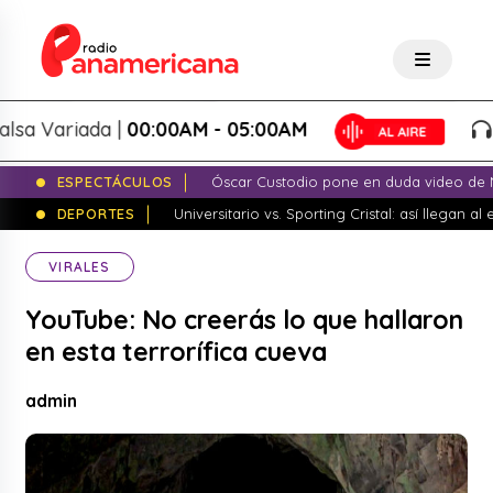
 Variada |
00:00AM - 05:00AM
Sa
ESPECTÁCULOS
Óscar Custodio pone en duda video de N
DEPORTES
Universitario vs. Sporting Cristal: así llegan a
VIRALES
YouTube: No creerás lo que hallaron
en esta terrorífica cueva
admin