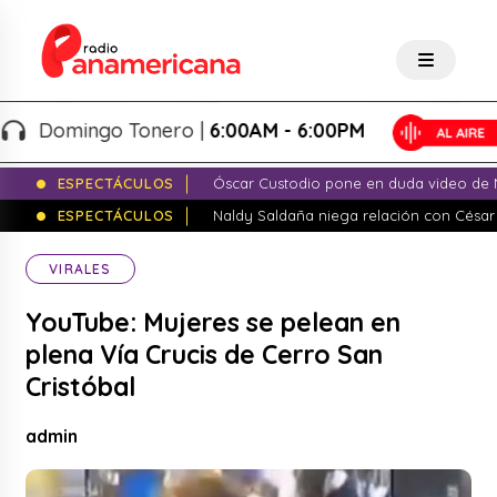
Domingo Tonero |
6:00AM - 6:00PM
ESPECTÁCULOS
Óscar Custodio pone en duda video de N
ESPECTÁCULOS
Naldy Saldaña niega relación con César
VIRALES
YouTube: Mujeres se pelean en
plena Vía Crucis de Cerro San
Cristóbal
admin