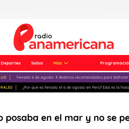
Deportes
Salsa
Más
Programaci
LUD
Feriado 6 de agosto: 4 destinos recomendados para disfrutar
IRALES
¿Por qué es feriado el 6 de agosto en Perú? Esta es la histo
 posaba en el mar y no se p