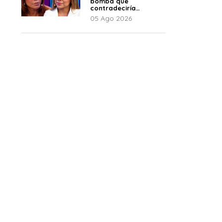
bomba que
contradeciría
comunicado de La
05 Ago 2026
Bella Luz: “Hay un
audio”