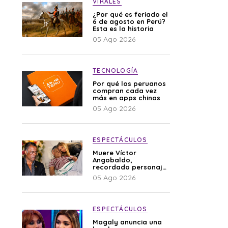
VIRALES
¿Por qué es feriado el
6 de agosto en Perú?
Esta es la historia
05 Ago 2026
TECNOLOGÍA
Por qué los peruanos
compran cada vez
más en apps chinas
05 Ago 2026
ESPECTÁCULOS
Muere Víctor
Angobaldo,
recordado personaje
de la farándula y
05 Ago 2026
expareja de Shirley
Cherres
ESPECTÁCULOS
Magaly anuncia una