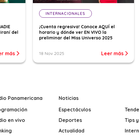
INTERNACIONALES
NADIE
¡Cuenta regresiva! Conoce AQUÍ el
iraní del
horario y dónde ver EN VIVO la
preliminar del Miss Universo 2025
er más
Leer más
18 Nov 2025
dio Panamericana
Noticias
ogramación
Espectáculos
Tende
io en vivo
Deportes
Tips 
nking
Actualidad
Inter