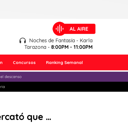
Noches de Fantasía - Karla
Tarazona -
8:00PM - 11:00PM
ón
Concursos
Ranking Semanal
 el descanso
ria
ercató que …