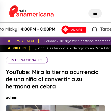
icky |
4:00PM - 8:00PM
Tardeo Sa
TIPS Y SALUD
Feriado 6 de agosto: 4 destinos recomend
VIRALES
¿Por qué es feriado el 6 de agosto en Perú? Esta 
INTERNACIONALES
YouTube: Mira la tierna ocurrencia
de una niña al convertir a su
hermana en cebra
admin