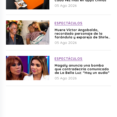
05 Ago 2026
ESPECTÁCULOS
Muere Víctor Angobaldo,
recordado personaje de la
farándula y expareja de Shirley
Cherres
05 Ago 2026
ESPECTÁCULOS
Magaly anuncia una bomba
que contradeciría comunicado
de La Bella Luz: “Hay un audio”
05 Ago 2026