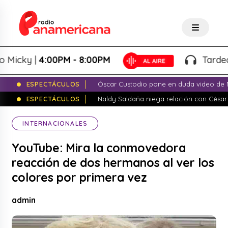
cky |
4:00PM - 8:00PM
Tardeo Sal
ESPECTÁCULOS
Óscar Custodio pone en duda video de N
ESPECTÁCULOS
Naldy Saldaña niega relación con César
INTERNACIONALES
YouTube: Mira la conmovedora
reacción de dos hermanos al ver los
colores por primera vez
admin