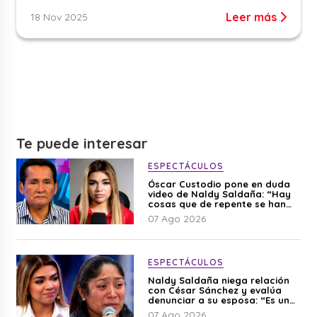
Leer más
18 Nov 2025
Te puede interesar
ESPECTÁCULOS
Óscar Custodio pone en duda
video de Naldy Saldaña: “Hay
cosas que de repente se han
editado”
07 Ago 2026
ESPECTÁCULOS
Naldy Saldaña niega relación
con César Sánchez y evalúa
denunciar a su esposa: “Es una
difamación”
07 Ago 2026