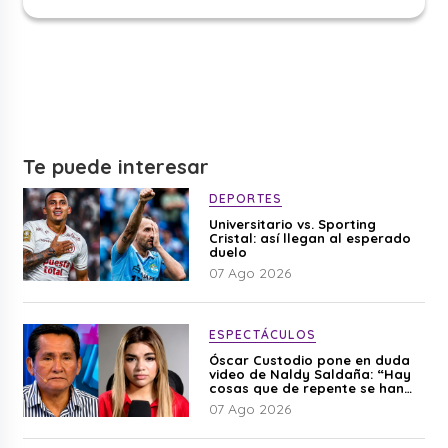
Te puede interesar
DEPORTES
Universitario vs. Sporting
Cristal: así llegan al esperado
duelo
07 Ago 2026
ESPECTÁCULOS
Óscar Custodio pone en duda
video de Naldy Saldaña: “Hay
cosas que de repente se han
editado”
07 Ago 2026