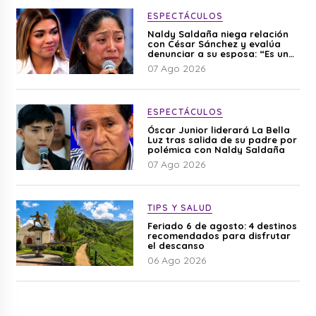
ESPECTÁCULOS
Naldy Saldaña niega relación
con César Sánchez y evalúa
denunciar a su esposa: “Es una
difamación”
07 Ago 2026
ESPECTÁCULOS
Óscar Junior liderará La Bella
Luz tras salida de su padre por
polémica con Naldy Saldaña
07 Ago 2026
TIPS Y SALUD
Feriado 6 de agosto: 4 destinos
recomendados para disfrutar
el descanso
06 Ago 2026