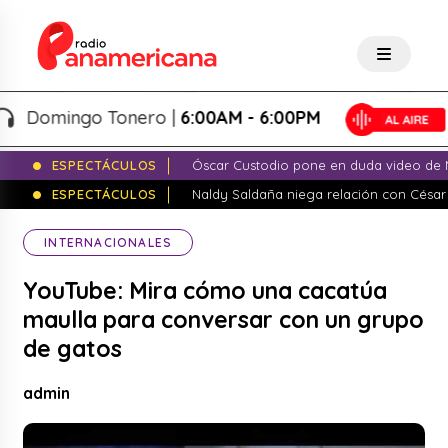
Domingo Tonero |
6:00AM - 6:00PM
ESPECTÁCULOS
Óscar Custodio pone en duda video de N
ESPECTÁCULOS
Naldy Saldaña niega relación con César
INTERNACIONALES
YouTube: Mira cómo una cacatúa
maulla para conversar con un grupo
de gatos
admin