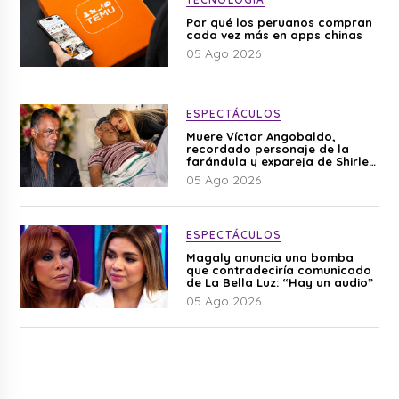
Por qué los peruanos compran
cada vez más en apps chinas
05 Ago 2026
ESPECTÁCULOS
Muere Víctor Angobaldo,
recordado personaje de la
farándula y expareja de Shirley
Cherres
05 Ago 2026
ESPECTÁCULOS
Magaly anuncia una bomba
que contradeciría comunicado
de La Bella Luz: “Hay un audio”
05 Ago 2026