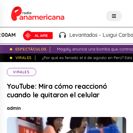
M
Levantados - Luigui Carbajal y 
ESPECTÁCULOS
Magaly anuncia una bomba que contrade
VIRALES
¿Por qué es feriado el 6 de agosto en Perú? Esta 
VIRALES
YouTube: Mira cómo reaccionó
cuando le quitaron el celular
admin