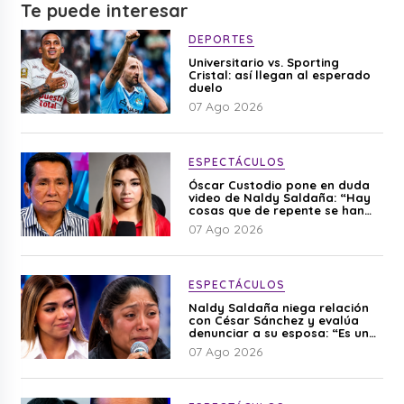
Te puede interesar
DEPORTES
Universitario vs. Sporting
Cristal: así llegan al esperado
duelo
07 Ago 2026
ESPECTÁCULOS
Óscar Custodio pone en duda
video de Naldy Saldaña: “Hay
cosas que de repente se han
editado”
07 Ago 2026
ESPECTÁCULOS
Naldy Saldaña niega relación
con César Sánchez y evalúa
denunciar a su esposa: “Es una
difamación”
07 Ago 2026