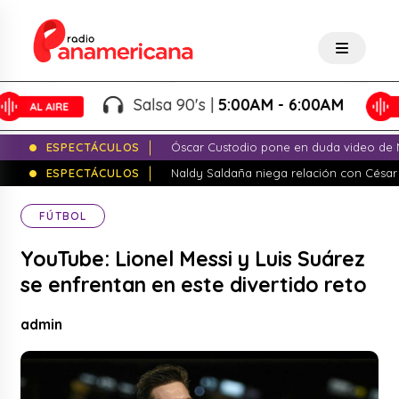
Salsa 90's |
5:00AM - 6:00AM
ESPECTÁCULOS
Óscar Custodio pone en duda video de N
ESPECTÁCULOS
Naldy Saldaña niega relación con César
FÚTBOL
YouTube: Lionel Messi y Luis Suárez
se enfrentan en este divertido reto
admin