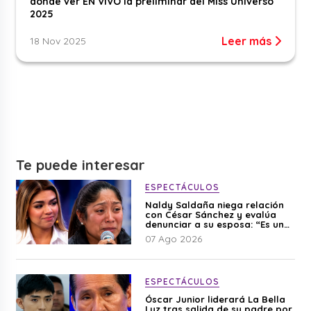
dónde ver EN VIVO la preliminar del Miss Universo
2025
Leer más
18 Nov 2025
Te puede interesar
ESPECTÁCULOS
Naldy Saldaña niega relación
con César Sánchez y evalúa
denunciar a su esposa: “Es una
difamación”
07 Ago 2026
ESPECTÁCULOS
Óscar Junior liderará La Bella
Luz tras salida de su padre por