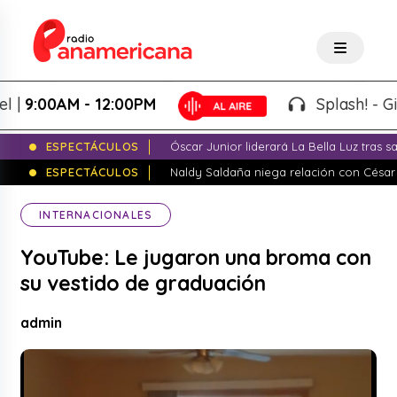
9:00AM - 12:00PM
Splash! - Giova
ESPECTÁCULOS
Óscar Junior liderará La Bella Luz tras 
ESPECTÁCULOS
Naldy Saldaña niega relación con César
INTERNACIONALES
YouTube: Le jugaron una broma con
su vestido de graduación
admin