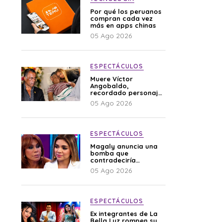
Por qué los peruanos
compran cada vez
más en apps chinas
05 Ago 2026
ESPECTÁCULOS
Muere Víctor
Angobaldo,
recordado personaje
de la farándula y
05 Ago 2026
expareja de Shirley
Cherres
ESPECTÁCULOS
Magaly anuncia una
bomba que
contradeciría
comunicado de La
05 Ago 2026
Bella Luz: “Hay un
audio”
ESPECTÁCULOS
Ex integrantes de La
Bella Luz rompen su