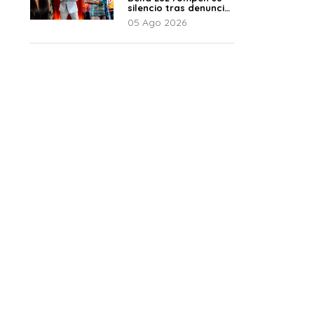
silencio tras denuncia
de Naldy: “Todo el
05 Ago 2026
mundo lo sabía”