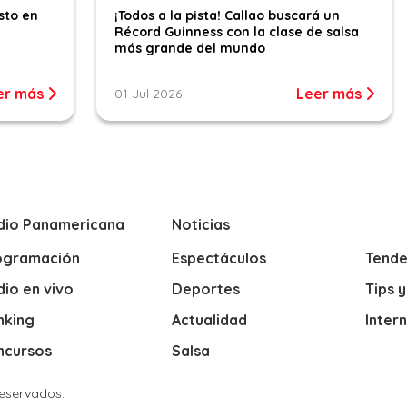
sto en
¡Todos a la pista! Callao buscará un
Récord Guinness con la clase de salsa
más grande del mundo
er más
Leer más
01 Jul 2026
dio Panamericana
Noticias
ogramación
Espectáculos
Tende
io en vivo
Deportes
Tips 
nking
Actualidad
Inter
ncursos
Salsa
Reservados.