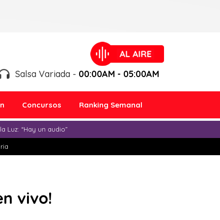
Salsa Variada -
00:00AM - 05:00AM
ón
Concursos
Ranking Semanal
a Luz: “Hay un audio”
ria
n vivo!