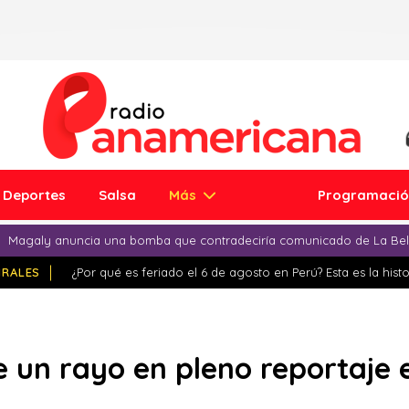
Deportes
Salsa
Más
Programaci
Magaly anuncia una bomba que contradeciría comunicado de La Bell
IRALES
¿Por qué es feriado el 6 de agosto en Perú? Esta es la histo
e un rayo en pleno reportaje e