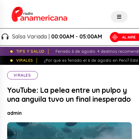
Salsa Variada |
00:00AM - 05:00AM
TIPS Y SALUD
Feriado 6 de agosto: 4 destinos recomend
VIRALES
¿Por qué es feriado el 6 de agosto en Perú? Esta 
VIRALES
YouTube: La pelea entre un pulpo y
una anguila tuvo un final inesperado
admin