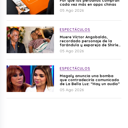
Por qué los peruanos compran
cada vez más en apps chinas
05 Ago 2026
ESPECTÁCULOS
Muere Víctor Angobaldo,
recordado personaje de la
farándula y expareja de Shirley
Cherres
05 Ago 2026
ESPECTÁCULOS
Magaly anuncia una bomba
que contradeciría comunicado
de La Bella Luz: “Hay un audio”
05 Ago 2026